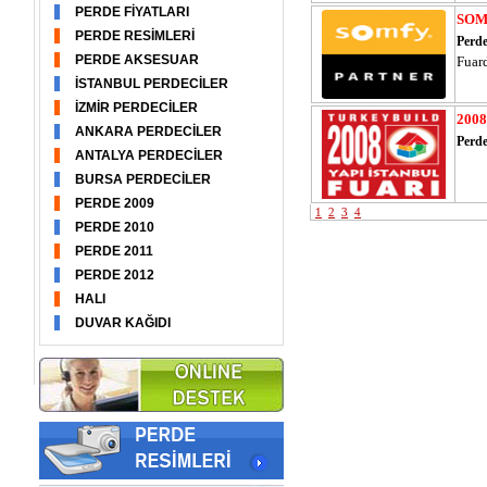
PERDE FİYATLARI
SOM
PERDE RESİMLERİ
Perde
PERDE AKSESUAR
Fuar
İSTANBUL PERDECİLER
İZMİR PERDECİLER
200
ANKARA PERDECİLER
Perde
ANTALYA PERDECİLER
BURSA PERDECİLER
PERDE 2009
1
2
3
4
PERDE 2010
PERDE 2011
PERDE 2012
HALI
DUVAR KAĞIDI