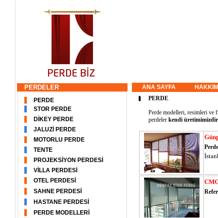
PERDELER
ANA SAYFA
HAKKIM
PERDE
PERDE
STOR PERDE
Perde modelleri, resimleri ve f
DİKEY PERDE
perdeler
kendi üretimimizdir
JALUZİ PERDE
Günp
MOTORLU PERDE
Perde
TENTE
İstan
PROJEKSİYON PERDESİ
VİLLA PERDESİ
OTEL PERDESİ
CMG
SAHNE PERDESİ
Refer
HASTANE PERDESİ
PERDE MODELLERİ