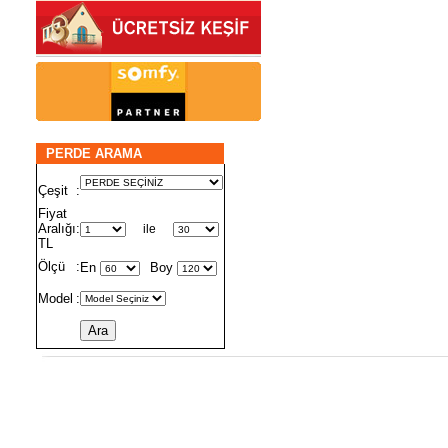
PERDE ARAMA
Çeşit
:
Fiyat
Aralığı
:
ile
TL
Ölçü
:
En
Boy
Model
: